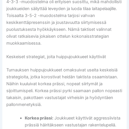
4-3-3 -muodostelma oli erityisen suosittu, mikä mahdollisti
joukkueiden säilyttää leveyden ja luoda tilaa laitapelaajille.
Toisaalta 3-5-2 -muodostelma tarjosi vahvan
keskikenttäpresenssin ja joustavuutta siirtymisessä
puolustuksesta hyökkäykseen. Nämä taktiset valinnat
olivat ratkaisevia jokaisen ottelun kokonaisstrategian
muokkaamisessa.
Keskeiset strategiat, joita huippujoukkueet käyttivät
Turnauksen huippujoukkueet omaksuivat useita keskeisiä
strategioita, jotka korostivat heidän taktista osaamistaan.
Näihin kuuluivat korkea prässi, nopeat siirtymät ja
sijoittumispeli. Korkea prässi pyrki saamaan pallon nopeasti
takaisin, pakottaen vastustajat virheisiin ja hyödyntäen
pallonmenetyksiä.
Korkea prässi:
Joukkueet käyttivät aggressiivista
prässiä häiritäkseen vastustajan rakentelupeliä.