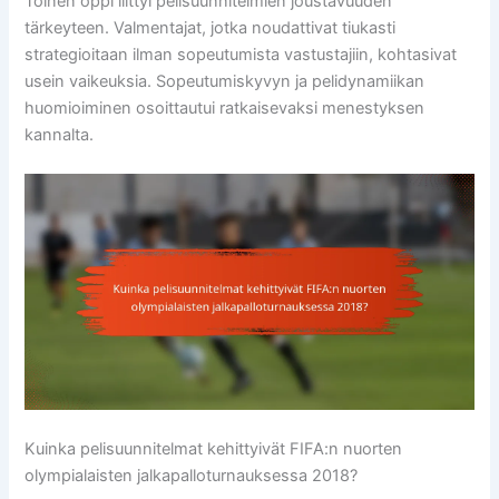
Toinen oppi liittyi pelisuunnitelmien joustavuuden
tärkeyteen. Valmentajat, jotka noudattivat tiukasti
strategioitaan ilman sopeutumista vastustajiin, kohtasivat
usein vaikeuksia. Sopeutumiskyvyn ja pelidynamiikan
huomioiminen osoittautui ratkaisevaksi menestyksen
kannalta.
Kuinka pelisuunnitelmat kehittyivät FIFA:n nuorten
olympialaisten jalkapalloturnauksessa 2018?