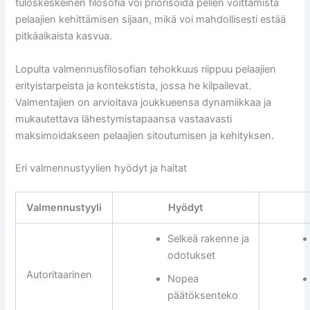
tuloskeskeinen filosofia voi priorisoida pelien voittamista
pelaajien kehittämisen sijaan, mikä voi mahdollisesti estää
pitkäaikaista kasvua.
Lopulta valmennusfilosofian tehokkuus riippuu pelaajien
erityistarpeista ja kontekstista, jossa he kilpailevat.
Valmentajien on arvioitava joukkueensa dynamiikkaa ja
mukautettava lähestymistapaansa vastaavasti
maksimoidakseen pelaajien sitoutumisen ja kehityksen.
Eri valmennustyylien hyödyt ja haitat
Valmennustyyli
Hyödyt
Selkeä rakenne ja
odotukset
Autoritaarinen
Nopea
päätöksenteko