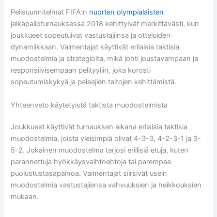
Pelisuunnitelmat FIFA:n
nuorten olympialaisten
jalkapalloturnauksessa 2018 kehittyivät merkittävästi, kun
joukkueet sopeutuivat vastustajiinsa ja otteluiden
dynamiikkaan. Valmentajat käyttivät erilaisia taktisia
muodostelmia ja strategioita, mikä johti joustavampaan ja
responsiivisempaan pelityyliin, joka korosti
sopeutumiskykyä ja pelaajien taitojen kehittämistä.
Yhteenveto käytetyistä taktista muodostelmista
Joukkueet käyttivät turnauksen aikana erilaisia taktisia
muodostelmia, joista yleisimpiä olivat 4-3-3, 4-2-3-1 ja 3-
5-2. Jokainen muodostelma tarjosi erillisiä etuja, kuten
parannettuja hyökkäysvaihtoehtoja tai parempaa
puolustustasapainoa. Valmentajat siirsivät usein
muodostelmia vastustajiensa vahvuuksien ja heikkouksien
mukaan.