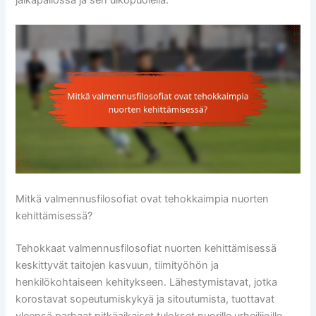
Mitkä valmennusfilosofiat ovat tehokkaimpia nuorten
kehittämisessä?
Tehokkaat valmennusfilosofiat nuorten kehittämisessä
keskittyvät taitojen kasvuun, tiimityöhön ja
henkilökohtaiseen kehitykseen. Lähestymistavat, jotka
korostavat sopeutumiskykyä ja sitoutumista, tuottavat
yleensä parhaat pitkäaikaiset tulokset nuorille urheilijoille.