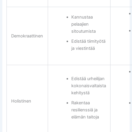
Kannustaa
pelaajien
sitoutumista
Demokraattinen
Edistää tiimityötä
ja viestintää
Edistää urheilijan
kokonaisvaltaista
kehitystä
Holistinen
Rakentaa
resilienssiä ja
elämän taitoja