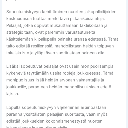
Sopeutumiskyvyn kehittäminen nuorten jalkapalloilijoiden
keskuudessa tuottaa merkittäviä pitkäaikaisia etuja.
Pelaajat, jotka oppivat mukauttamaan taktiikoitaan ja
strategioitaan, ovat paremmin varustautuneita
käsittelemään kilpailupelin paineita uransa edetessä. Tämä
taito edistää resilienssiä, mahdollistaen heidän toipuvan
takaiskuista ja ylläpitävän suoritustaan paineen alla.
Lisäksi sopeutuvat pelaajat ovat usein monipuolisempia,
kykeneviä täyttämään useita rooleja joukkueessa. Tämä
monipuolisuus lisää heidän arvoaan valmentajille ja
joukkueille, parantaen heidän mahdollisuuksiaan edetä
lajissa.
Lopulta sopeutumiskyvyn viljeleminen ei ainoastaan
paranna yksittäisten pelaajien suoritusta, vaan myös
edistää joukkueiden kokonaismenestystä nuorten
jalkapallossa ja sen ulkopuolella.