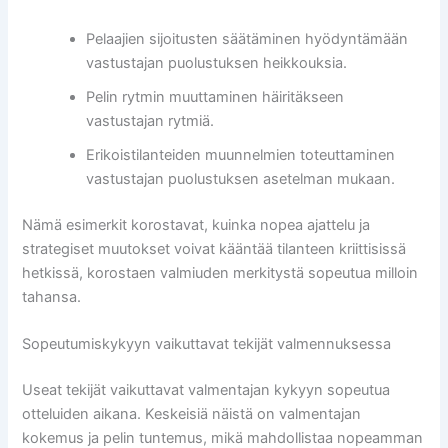
Pelaajien sijoitusten säätäminen hyödyntämään
vastustajan puolustuksen heikkouksia.
Pelin rytmin muuttaminen häiritäkseen
vastustajan rytmiä.
Erikoistilanteiden muunnelmien toteuttaminen
vastustajan puolustuksen asetelman mukaan.
Nämä esimerkit korostavat, kuinka nopea ajattelu ja
strategiset muutokset voivat kääntää tilanteen kriittisissä
hetkissä, korostaen valmiuden merkitystä sopeutua milloin
tahansa.
Sopeutumiskykyyn vaikuttavat tekijät valmennuksessa
Useat tekijät vaikuttavat valmentajan kykyyn sopeutua
otteluiden aikana. Keskeisiä näistä on valmentajan
kokemus ja pelin tuntemus, mikä mahdollistaa nopeamman